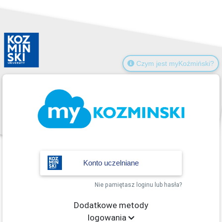
Czym jest myKoźmiński?
Konto uczelniane
Nie pamiętasz loginu lub hasła?
Dodatkowe metody
logowania