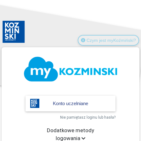
Czym jest myKoźmiński?
Konto uczelniane
Nie pamiętasz loginu lub hasła?
Dodatkowe metody
logowania