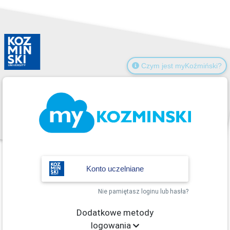
Czym jest myKoźmiński?
Konto uczelniane
Nie pamiętasz loginu lub hasła?
Dodatkowe metody
logowania