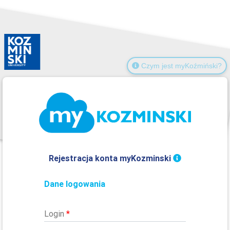
Czym jest myKoźmiński?
Rejestracja konta myKozminski
Dane logowania
Login
*