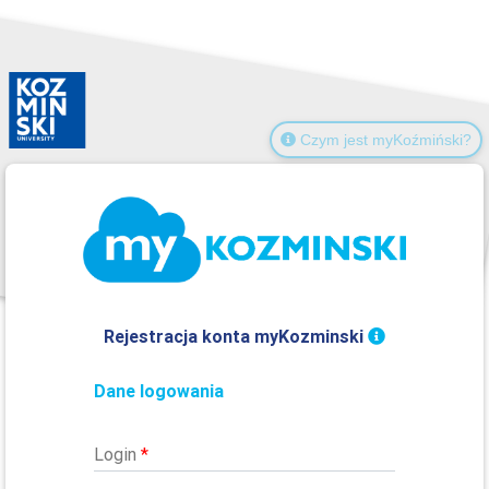
Czym jest myKoźmiński?
Rejestracja konta myKozminski
Dane logowania
Login
*